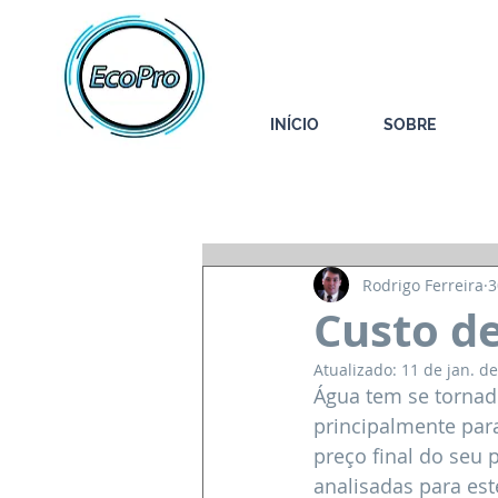
INÍCIO
SOBRE
Todos posts
Começar
Sua comu
Rodrigo Ferreira
3
Custo de
Atualizado:
11 de jan. d
Água tem se tornad
principalmente par
preço final do seu 
analisadas para est