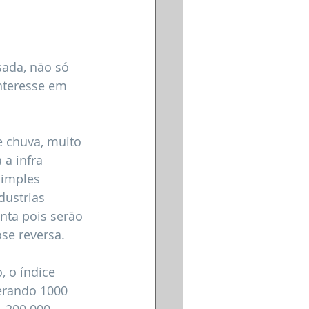
sada, não só 
nteresse em 
e chuva, muito 
a infra 
simples 
dustrias 
nta pois serão 
se reversa. 
, o índice 
erando 1000 