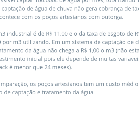
ssivel captar 100.000L de água por mês, totalizando 
 captação de água de chuva não gera cobrança de tax
contece com os poços artesianos com outorga.
 industrial é de R$ 11,00 e o da taxa de esgoto de R$
0 por m3 utilizando. Em um sistema de captação de c
ratamento da água não chega a R$ 1,00 o m3 (não est
estimento inicial pois ele depende de muitas variavei
ack é menor que 24 meses).
comparação, os poços artesianos tem um custo médio 
o de captação e tratamento da água.