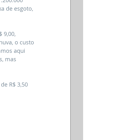
1.200.000 
a de esgoto, 
 9,00, 
huva, o custo 
amos aqui 
s, mas 
de R$ 3,50 