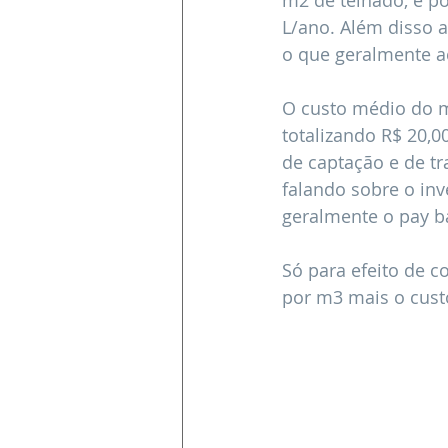
m2 de telhado, é po
L/ano. Além disso a
o que geralmente a
O custo médio do m3
totalizando R$ 20,0
de captação e de t
falando sobre o inv
geralmente o pay b
Só para efeito de 
por m3 mais o cust